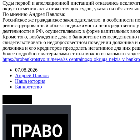
Суды первой и апелляционной инстанций отказались исключит
округа отменил акты нижестоящих судов, указав на обязательн
По мнению Андрея Павлова:
Российское же гражданское законодательство, в особенности 
реконструированный объект недвижимости непосредственно у и
деятельности в РФ, осуществляемых в форме капитальных вло
Кроме того, возбуждение дела о банкротстве непосредственно
свидетельствовать о недобросовестном поведении должника и 
должника и его кредиторов преодолеть негативное для них ре
Более подробно с материалами статьи можно ознакомиться здес
https://probankrotstvo.ru/news/as-centralnogo-okruga-nelzia-v-bankrots
07.08.2026
Андрей Павлов
Наша история
Банкротство