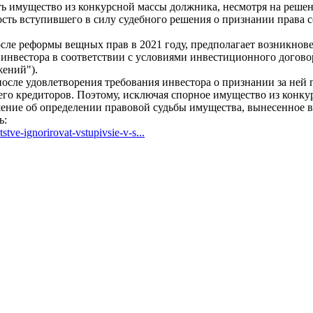
ь имущество из конкурсной массы должника, несмотря на реше
ость вступившего в силу судебного решения о признании права 
после реформы вещных прав в 2021 году, предполагает возникно
нвестора в соответствии с условиями инвестиционного договора
жений").
 после удовлетворения требования инвестора о признании за не
его кредиторов. Поэтому, исключая спорное имущество из конку
шение об определении правовой судьбы имущества, вынесенное в
ь:
tve-ignorirovat-vstupivsie-v-s...