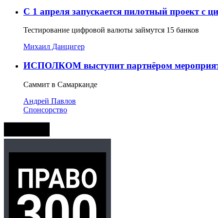
С 1 апреля запускается пилотный проект с 
Тестирование цифровой валюты займутся 15 банков
Михаил Данцигер
ИСПОЛКОМ выступит партнёром мероприяти
Cаммит в Самарканде
Андрей Павлов
Спонсорство